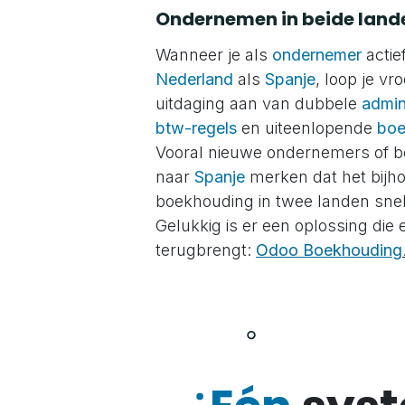
Ondernemen in beide land
Wanneer je als
ondernemer
actie
Nederland
als
Spanje
, loop je vr
uitdaging aan van dubbele
admin
btw-regels
en uiteenlopende
boe
Vooral nieuwe ondernemers of bed
naar
Spanje
merken dat het bijh
boekhouding in twee landen sne
Gelukkig is er een oplossing die
terugbrengt:
Odoo Boekhouding