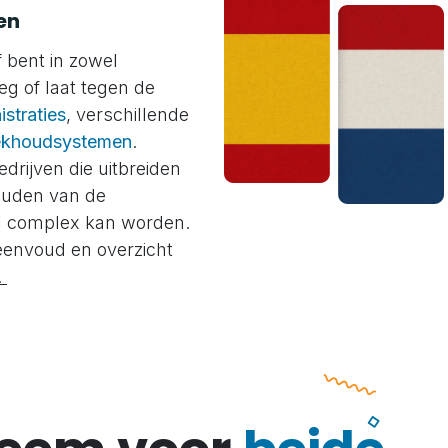
en
f bent in zowel
oeg of laat tegen de
istraties
, verschillende
khoudsystemen
.
rijven die uitbreiden
ouden van de
l complex kan worden.
 eenvoud en overzicht
.