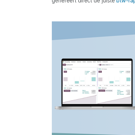
genereert direct de juiste
btw-ra