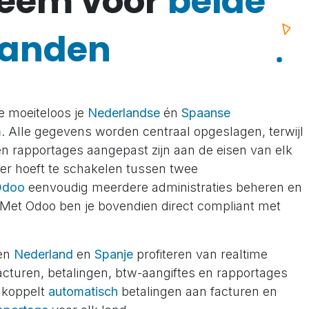
teem voor
beide
landen
e moeiteloos je
Nederlandse
én
Spaanse
m
. Alle gegevens worden centraal opgeslagen, terwijl
 rapportages aangepast zijn aan de eisen van elk
nger hoeft te schakelen tussen twee
Odoo
eenvoudig meerdere administraties beheren en
Met Odoo ben je bovendien direct compliant met
sen
Nederland
en
Spanje
profiteren van realtime
. Facturen, betalingen, btw-aangiftes en rapportages
o koppelt
automatisch
betalingen aan facturen en