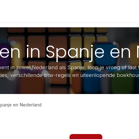
s
Oplossingen
Odoo Software
Exact Online
n in Spanje en
ent in zowel Nederland als Spanje, loop je vroeg of laat
aties, verschillende btw-regels en uiteenlopende boekho
panje en Nederland