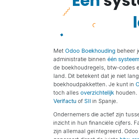
Eén
sys
Met
Odoo Boekhouding
beheer j
administratie binnen
één systee
de boekhoudregels, btw-codes en
land. Dit betekent dat je niet la
boekhoudpakketten. Je kunt in
toch alles
overzichtelijk
houden. 
Verifactu
of
SII
in Spanje.
Ondernemers die actief zijn tus
inzicht in hun financiële cijfers
zijn allemaal geïntegreerd. Odo