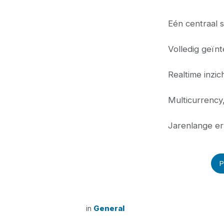
Eén centraal 
Volledig geïn
Realtime inzich
Multicurrency
Jarenlange er
P
in
General