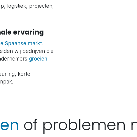
p, logistiek, projecten,
nale ervaring
de Spaanse markt.
eiden wij bedrijven die
 ondernemers
groeien
euning, korte
anpak.
gen
of problemen 