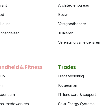
rant
Architectenbureau
ood
Bouw
 House
Vastgoedbeheer
enhandelaar
Tuinieren
Vereniging van eigenaren
ndheid & Fitness
Trades
lub
Dienstverlening
en
Klusjesman
scentrum
IT-hardware & support
ess-medewerkers
Solar Energy Systems