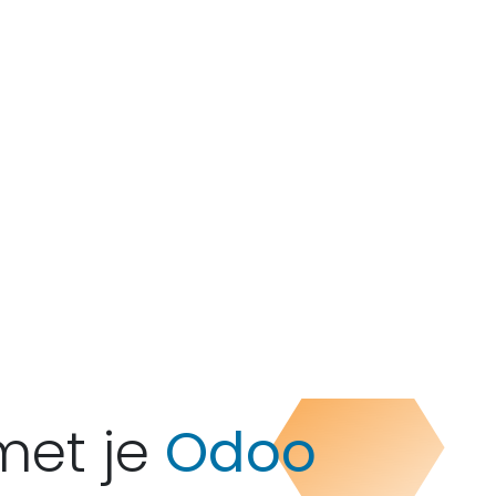
met je
Odoo