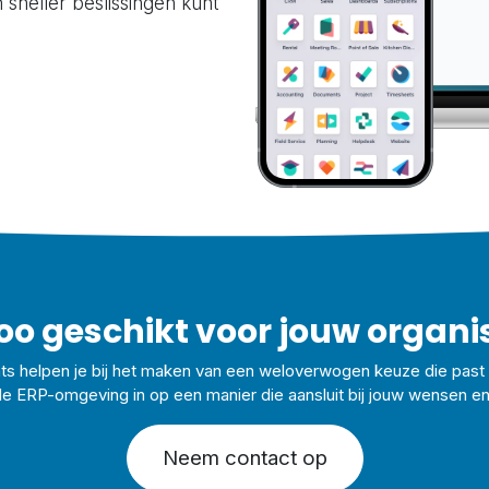
n sneller beslissingen kunt
oo geschikt voor jouw organi
s helpen je bij het maken van een weloverwogen keuze die past b
 de ERP-omgeving in op een manier die aansluit bij jouw wensen e
Neem contact op