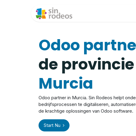
Overslaan naar inhoud
Welkom
Over on
Odoo partn
de provincie
Murcia
Odoo partner in Murcia. Sin Rodeos helpt onde
bedrijfsprocessen te digitaliseren, automatise
de krachtige oplossingen van Odoo software.
Start Nu