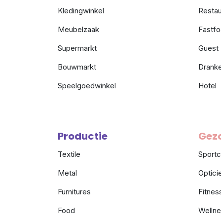
Kledingwinkel
Restau
Meubelzaak
Fastf
Supermarkt
Guest
Bouwmarkt
Drank
Speelgoedwinkel
Hotel
Productie
Gezo
Textile
Sportc
Metal
Optici
Furnitures
Fitnes
Food
Welln