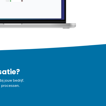
satie?
ij jouw bedrijf.
n processen.