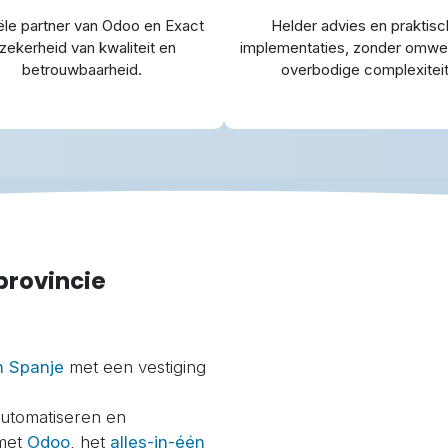
iële partner van Odoo en Exact
Helder advies en praktis
 zekerheid van kwaliteit en
implementaties, zonder omwe
betrouwbaarheid.
overbodige complexiteit
provincie
n Spanje
met een vestiging
 automatiseren en
 met
Odoo
, het
alles-in-één