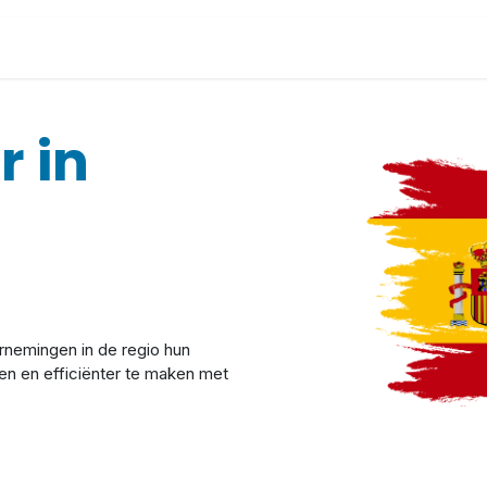
s
Oplossingen
Odoo Software
Exact Online
er
in
rnemingen in de regio hun
ren en efficiënter te maken met