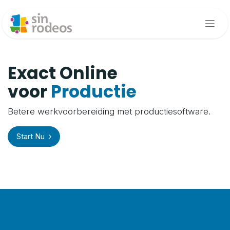
Overslaan naar inhoud
Exact Online
voor
Productie
Betere werkvoorbereiding met productiesoftware.
Start Nu